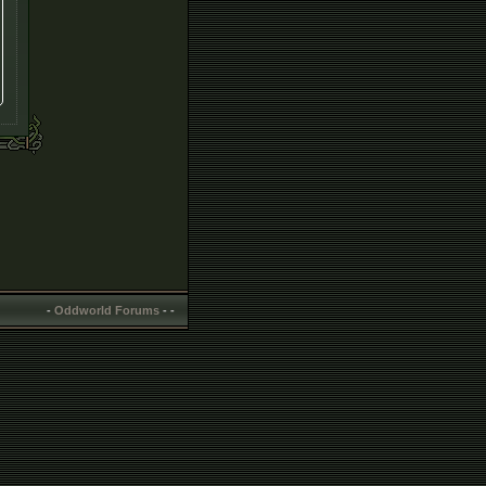
-
Oddworld Forums
-
-